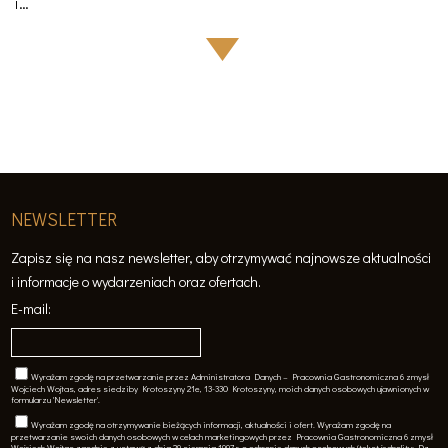
i…
NEWSLETTER
Zapisz się na nasz newsletter, aby otrzymywać najnowsze aktualności
i informacje o wydarzeniach oraz ofertach.
E-mail:
Wyrażam zgodę na przetwarzanie przez Administratora Danych – Pracownia Gastronomiczna 6 zmysł
Wojciech Wojtas, adres siedziby Krotoszyny 21e, 13-330 Krotoszyny, moich danych osobowych ujawnionych w
formularzu 'Newsletter'.
Wyrażam zgodę na otrzymywanie bieżących informacji, aktualności i ofert. Wyrażam zgodę na
przetwarzanie swoich danych osobowych w celach marketingowych przez Pracownia Gastronomiczna 6 zmysł
Wojciech Wojtas zgodnie z ustawą z dnia 29 sierpnia 1997 r. o ochronie danych osobowych (tekst jednolity: Dz.